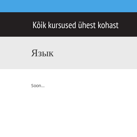
Язык
Soon…