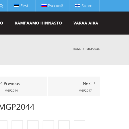
Eesti
Русский
Suomi
TO
KAMPAAMO HINNASTO
VARAA AIKA
HOME
IMGP2044
Previous
Next
IMGP2044
IMGP2047
IMGP2044