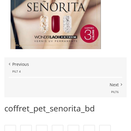
Previous
PILT 4
Next
PILT6
coffret_pet_senorita_bd