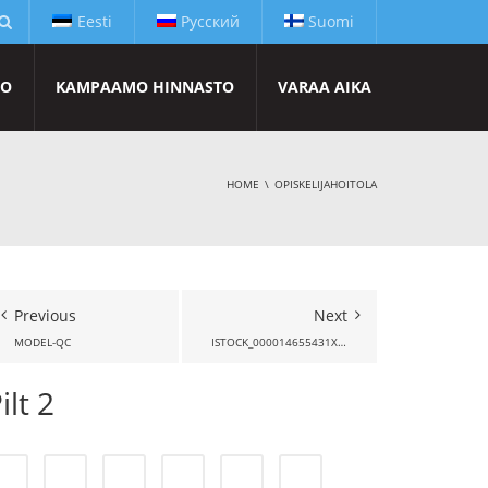
Eesti
Русский
Suomi
TO
KAMPAAMO HINNASTO
VARAA AIKA
HOME
OPISKELIJAHOITOLA
Previous
Next
MODEL-QC
ISTOCK_000014655431XSMALL
ilt 2