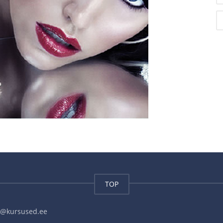
TOP
fo@kursused.ee