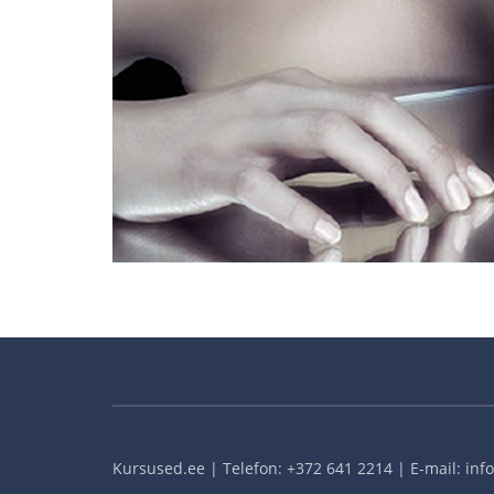
Kursused.ee | Telefon: +372 641 2214 | E-mail: in