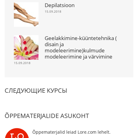
Depilatsioon
15.09.2018
Geelakkimine-küüntetehnika (
disain ja
modeleerimine)kulmude
modeleerimine ja värvimine
15.09.2018
СЛЕДУЮЩИЕ КУРСЫ
ÕPPEMATERJALIDE ASUKOHT
Õppematerjalid leiad Lore.com lehelt.