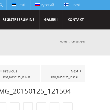
Eesti
Русский
Suomi
REGISTREERUMINE
GALERII
KONTAKT
HOME
JUMESTAJAD
Previous
Next
IMG_20150125_121452
IMG_20150125_135854
IMG_20150125_121504