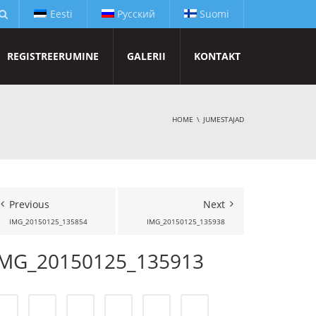
Eesti
Русский
Suomi
REGISTREERUMINE
GALERII
KONTAKT
HOME
JUMESTAJAD
Previous
Next
IMG_20150125_135854
IMG_20150125_135938
IMG_20150125_135913