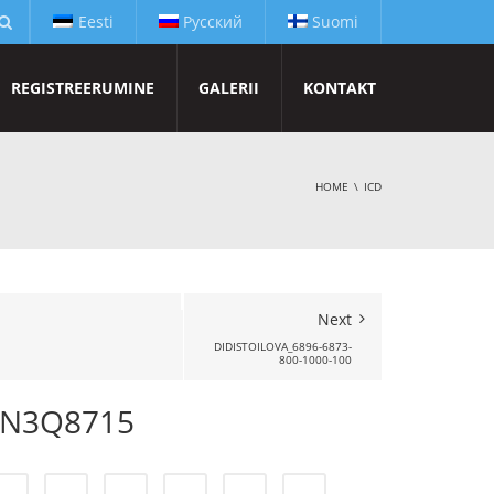
Eesti
Русский
Suomi
REGISTREERUMINE
GALERII
KONTAKT
HOME
ICD
Next
DIDISTOILOVA_6896-6873-
800-1000-100
_N3Q8715