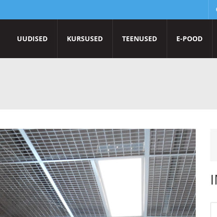
UUDISED
KURSUSED
TEENUSED
E-POOD