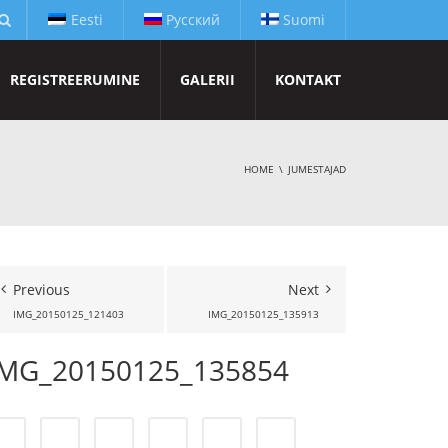
Eesti
Русский
Suomi
REGISTREERUMINE
GALERII
KONTAKT
HOME
JUMESTAJAD
Previous
Next
IMG_20150125_121403
IMG_20150125_135913
IMG_20150125_135854