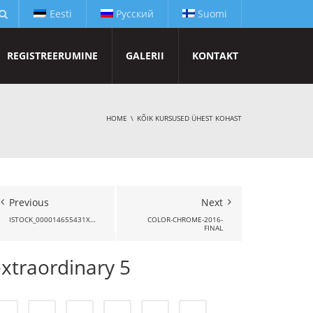
Eesti
Русский
Suomi
REGISTREERUMINE
GALERII
KONTAKT
HOME
KÕIK KURSUSED ÜHEST KOHAST
Previous
Next
ISTOCK_000014655431XSMALL
COLOR-CHROME-2016-
FINAL
xtraordinary 5