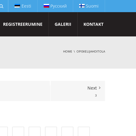
Eesti
Русский
Suomi
REGISTREERUMINE
GALERII
KONTAKT
HOME
OPISKELIJAHOITOLA
Next
3
1