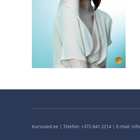
Kursused.ee | Telefon: +372 641 2214 | E-mail: in