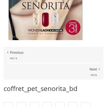
Previous
PILT 4
Next
PILT6
coffret_pet_senorita_bd